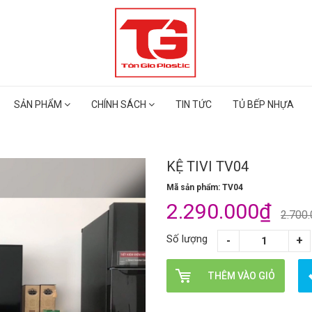
SẢN PHẨM
CHÍNH SÁCH
TIN TỨC
TỦ BẾP NHỰA
KỆ TIVI TV04
Mã sản phẩm: TV04
2.290.000₫
2.700
Số lượng
THÊM VÀO GIỎ