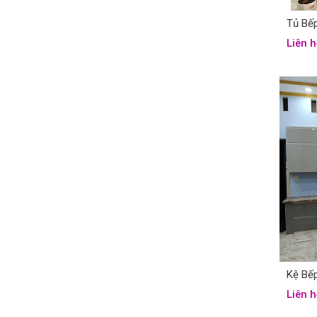
Tủ Bế
Liên h
Kệ Bế
Liên h