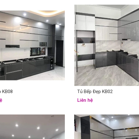
p KB08
Tủ Bếp Đẹp KB02
ệ
Liên hệ