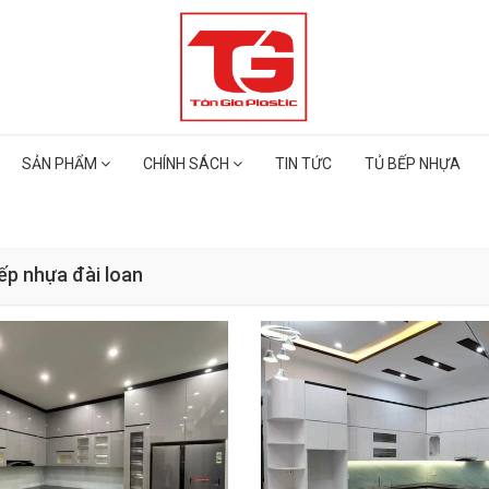
SẢN PHẨM
CHÍNH SÁCH
TIN TỨC
TỦ BẾP NHỰA
ếp nhựa đài loan