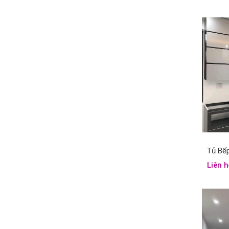
Tủ Bế
Liên h