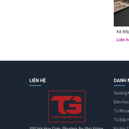
Kệ Bế
Liên h
LIÊN HỆ
DANH 
Giường,
Bàn Học
Tủ Nhựa
Tủ Bếp 
450 Hà Huy Giáp, Phường An Phú Đông
Bộ Nội 