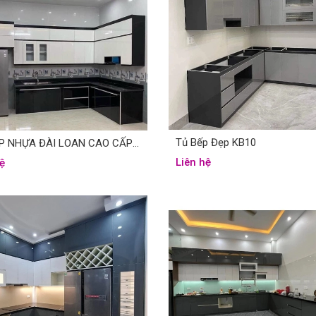
Tủ Bếp Đẹp KB10
TỦ BẾP NHỰA ĐÀI LOAN CAO CẤP KB01
Liên hệ
ệ