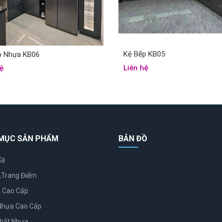
Kệ Bếp KB05
p Nhựa KB06
Liên hệ
ệ
MỤC SẢN PHẨM
BẢN ĐỒ
Kệ
,Trang Điểm
 Cao Cấp
Nhựa Cao Cấp
Thất Nhựa