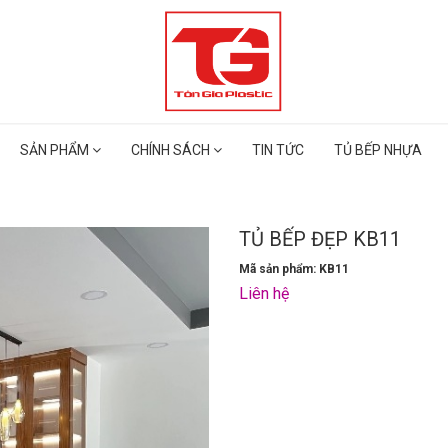
SẢN PHẨM
CHÍNH SÁCH
TIN TỨC
TỦ BẾP NHỰA
TỦ BẾP ĐẸP KB11
Mã sản phẩm: KB11
Liên hệ