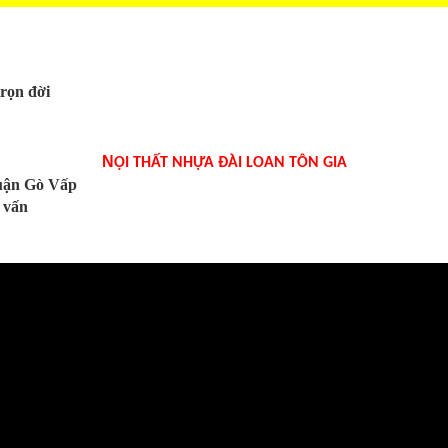
trọn đời
N
ỘI THẤT NHỰA ĐÀI LOAN TÔN GIA
Quận Gò Vấp
 vấn