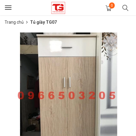
0
Toggle
navigation
Trang chủ
Tủ giầy TG07