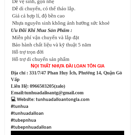
Dễ vệ sinh, gọn nhẹ
Dễ di chuyển, có thể tháo lắp.
Giá cả hợp lí, độ bền cao
Nhựa nguyên sinh không ảnh hưởng sức khoẻ
Ưu Đãi Khi Mua Sản Phẩm :
Miễn phí vận chuyển và lắp đặt
Bảo hành chất liệu và kỹ thuật 5 năm
Hỗ trợ trọn đời
Hỗ trợ di chuyển sản phẩm
N
ỘI THẤT NHỰA ĐÀI LOAN TÔN GIA
Địa chỉ : 331/7/47 Phan Huy Ích, Phường 14, Quận Gò
Vấp
Liên Hệ: 0966503205(zalo)
Email:tunhuadailoantg@gmail.com
💻
Website: tunhuadailoantongia.com
#tunhua
#tunhuadailoan
#tubepnhua
#tubepnhuadailoan