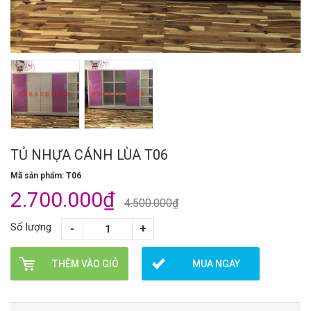
TỦ NHỰA CÁNH LÙA T06
Mã sản phẩm: T06
2.700.000₫
4.500.000₫
Số lượng
THÊM VÀO GIỎ
MUA NGAY