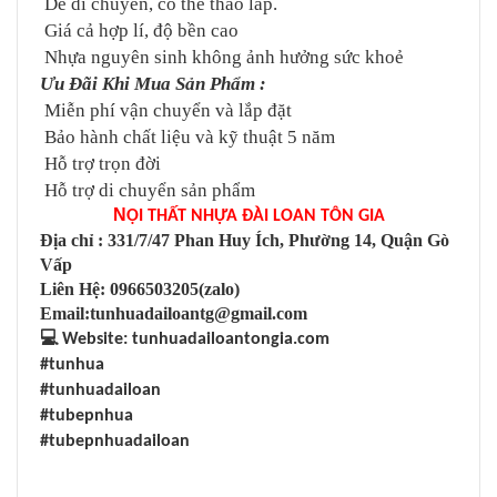
Dễ di chuyển, có thể tháo lắp.
Giá cả hợp lí, độ bền cao
Nhựa nguyên sinh không ảnh hưởng sức khoẻ
Ưu Đãi Khi Mua Sản Phẩm :
Miễn phí vận chuyển và lắp đặt
Bảo hành chất liệu và kỹ thuật 5 năm
Hỗ trợ trọn đời
Hỗ trợ di chuyển sản phẩm
N
ỘI THẤT NHỰA ĐÀI LOAN TÔN GIA
Địa chỉ : 331/7/47 Phan Huy Ích, Phường 14, Quận Gò
Vấp
Liên Hệ: 0966503205(zalo)
Email:tunhuadailoantg@gmail.com
💻
Website: tunhuadailoantongia.com
#tunhua
#tunhuadailoan
#tubepnhua
#tubepnhuadailoan