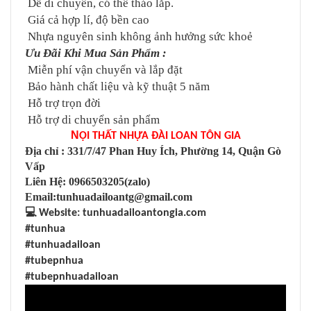
Dễ di chuyển, có thể tháo lắp.
Giá cả hợp lí, độ bền cao
Nhựa nguyên sinh không ảnh hưởng sức khoẻ
Ưu Đãi Khi Mua Sản Phẩm :
Miễn phí vận chuyển và lắp đặt
Bảo hành chất liệu và kỹ thuật 5 năm
Hỗ trợ trọn đời
Hỗ trợ di chuyển sản phẩm
N
ỘI THẤT NHỰA ĐÀI LOAN TÔN GIA
Địa chỉ : 331/7/47 Phan Huy Ích, Phường 14, Quận Gò
Vấp
Liên Hệ: 0966503205(zalo)
Email:tunhuadailoantg@gmail.com
💻
Website: tunhuadailoantongia.com
#tunhua
#tunhuadailoan
#tubepnhua
#tubepnhuadailoan