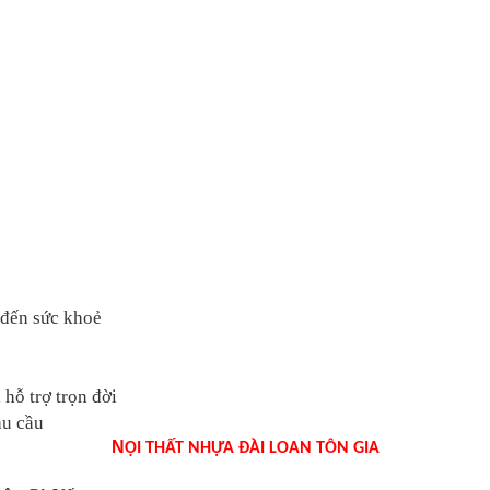
ến sức khoẻ
ỗ trợ trọn đời
u cầu
N
ỘI THẤT NHỰA ĐÀI LOAN TÔN GIA