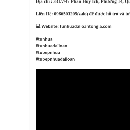
Địa chỉ : 331/7/47 Phan Huy Ích, Phường 14, 
Liên Hệ: 0966503205(zalo) để được hỗ trợ và tư
💻
Website: tunhuadailoantongia.com
#tunhua
#tunhuadailoan
#tubepnhua
#tubepnhuadailoan