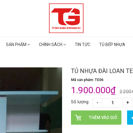
SẢN PHẨM
CHÍNH SÁCH
TIN TỨC
TỦ BẾP NHỰA
TỦ NHỰA ĐÀI LOAN TE
Mã sản phẩm: TE06
1.900.000₫
2.200
Số lượng
THÊM VÀO GIỎ