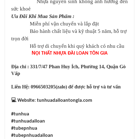
Nhựa nguyên sinh không ảnh hưởng đến
sức khoẻ
Ưu Đãi Khi Mua Sản Phẩm :
Miễn phí vận chuyển và lắp đặt
Bảo hành chất liệu và kỹ thuật 5 năm, hỗ trợ
trọn đời
Hỗ trợ di chuyển khi quý khách có nhu cầu
N
ỘI THẤT NHỰA ĐÀI LOAN TÔN GIA
Địa chỉ : 331/7/47 Phan Huy Ích, Phường 14, Quận Gò
Vấp
Liên Hệ: 0966503205(zalo) để được hỗ trợ và tư vấn
💻
Website: tunhuadailoantongia.com
#tunhua
#tunhuadailoan
#tubepnhua
#tubepnhuadailoan