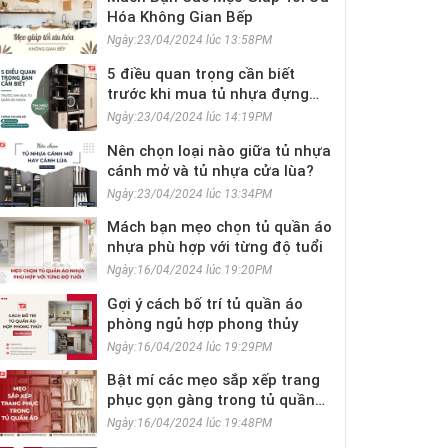
Hóa Không Gian Bếp
Ngày:23/04/2024 lúc 13:58PM
5 điều quan trọng cần biết
trước khi mua tủ nhựa đựng
quần áo
Ngày:23/04/2024 lúc 14:19PM
Nên chọn loại nào giữa tủ nhựa
cánh mở và tủ nhựa cửa lùa?
Ngày:23/04/2024 lúc 13:34PM
Mách bạn mẹo chọn tủ quần áo
nhựa phù hợp với từng độ tuổi
Ngày:16/04/2024 lúc 19:20PM
Gợi ý cách bố trí tủ quần áo
phòng ngủ hợp phong thủy
Ngày:16/04/2024 lúc 19:29PM
Bật mí các mẹo sắp xếp trang
phục gọn gàng trong tủ quần
áo
Ngày:16/04/2024 lúc 19:48PM