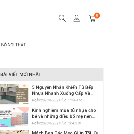
0
BỘ NỘI THẤT
BÀI VIẾT MỚI NHẤT
5 Nguyên Nhân Khiến Tủ Bếp
Nhựa Nhanh Xuống Cấp Và
Cách Khắc Phục
Ngày:23/04/2024 lúc 11:50AM
Kinh nghiệm mua tủ nhựa cho
bé và những điều bố mẹ nên
cân nhắc
Ngày:23/04/2024 lúc 13:47PM
Mách Bạn Các Mẹo Giúp Tối Ưu